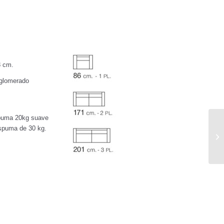
8 cm.
aglomerado
spuma 20kg suave
spuma de 30 kg.