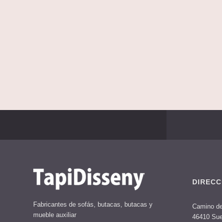
DIRECC
Fabricantes de sofás, butacas, butacas y
Camino de
mueble auxiliar
46410 Sue