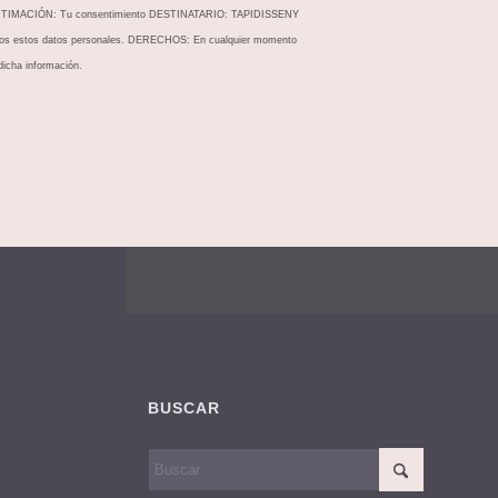
. LEGITIMACIÓN: Tu consentimiento DESTINATARIO: TAPIDISSENY
 estos datos personales. DERECHOS: En cualquier momento
 dicha información.
BUSCAR