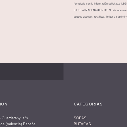
formulario con la información solicitada
S.L.U. ALMACENAMIENTO: No almacenamos
puedes acceder, rectificar, limitar y suprimir
IÓN
CATEGORÍAS
 Guardarany, s/n
SOFÁS
ca (Valencia) España
BUTACAS