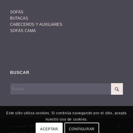
SOFÁS
BUTACAS
CABECEROS Y AUXILIARES
SOFÁS CAMA
BUSCAR
Este sitio utiliza cookies. Si continúa navegando por el sitio, acepta
nuestro uso de cookies.
© Copyright - TAPIDISSENY -
Diseño Web Krl Media
ACEPTAR
CONFIGURAR
AVISO LEGAL
POLÍTICA DE PRIVACIDAD
POLÍTICA DE COOKIES