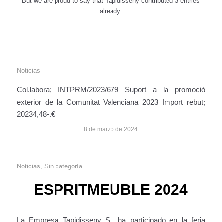
But we are proud to say that
Tapidisseny
contributed 3 entries
already.
Noticias
Col.labora; INTPRM/2023/679 Suport a la promoció
exterior de la Comunitat Valenciana 2023 Import rebut;
20234,48-.€
8 de marzo de 2024
Noticias
,
Sin categoría
ESPRITMEUBLE 2024
La Empresa Tapidisseny SL ha participado en la feria