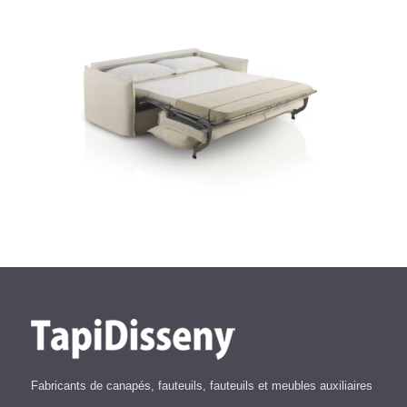
Fabricants de canapés, fauteuils, fauteuils et meubles auxiliaires